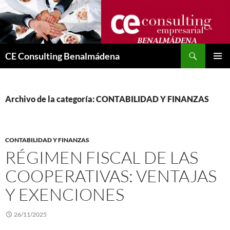
Saltar
al
contenido
Buscar
CE Consulting Benalmádena
MENÚ
PRINCI
Archivo de la categoría: CONTABILIDAD Y FINANZAS
CONTABILIDAD Y FINANZAS
RÉGIMEN FISCAL DE LAS
COOPERATIVAS: VENTAJAS
Y EXENCIONES
26/11/2025