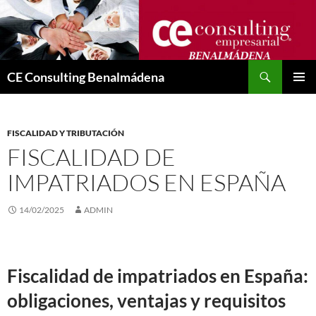
Saltar
al
contenido
Buscar
CE Consulting Benalmádena
MENÚ
PRINCI
FISCALIDAD Y TRIBUTACIÓN
FISCALIDAD DE
IMPATRIADOS EN ESPAÑA
14/02/2025
ADMIN
Fiscalidad de impatriados en España:
obligaciones, ventajas y requisitos