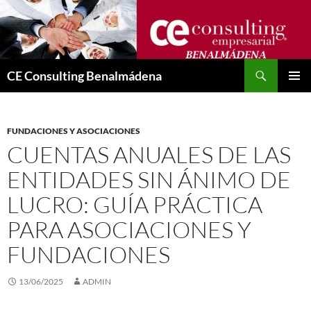
Saltar
al
contenido
Buscar
CE Consulting Benalmádena
MENÚ
PRINCI
FUNDACIONES Y ASOCIACIONES
CUENTAS ANUALES DE LAS
ENTIDADES SIN ÁNIMO DE
LUCRO: GUÍA PRÁCTICA
PARA ASOCIACIONES Y
FUNDACIONES
13/06/2025
ADMIN