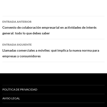
Navegación
ENTRADA ANTERIOR
de
Convenio de colaboración empresarial en actividades de interés
general: todo lo que debes saber
entradas
ENTRADA SIGUIENTE
Llamadas comerciales a móviles: qué implica la nueva norma para
empresas y consumidores
POLÍTICA DE PRIVACIDAD
AVISO LEGAL