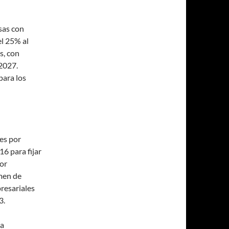
sas con
el 25% al
s, con
 2027.
para los
nes por
16 para fijar
por
imen de
presariales
3.
ra