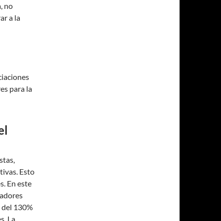
, no
r a la
ciaciones
es para la
el
stas,
tivas. Esto
s. En este
jadores
n del 130%
s. La