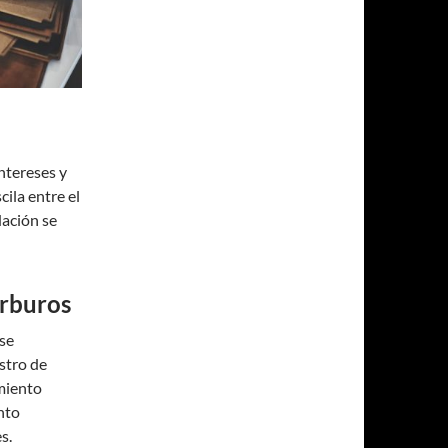
ntereses y
ila entre el
dación se
arburos
 se
stro de
miento
nto
s.