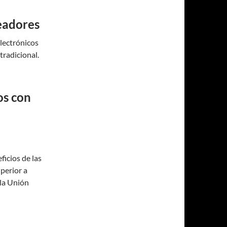
peadores
electrónicos
tradicional.
os con
ficios de las
perior a
 la Unión