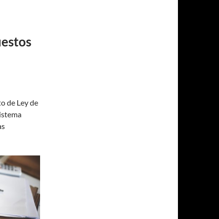
uestos
to de Ley de
sistema
as