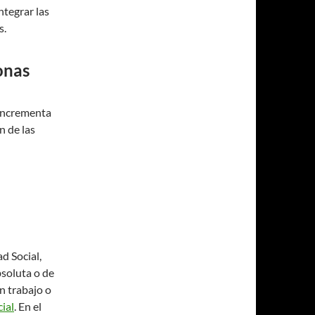
tegrar las
s.
onas
 incrementa
n de las
d Social,
soluta o de
n trabajo o
ial
. En el