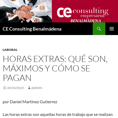
Saltar
al
contenido
Buscar
CE Consulting Benalmádena
MENÚ
PRINCI
LABORAL
HORAS EXTRAS: QUÉ SON,
MÁXIMOS Y CÓMO SE
PAGAN
20/10/2025
ADMIN
por Daniel Martinez Gutierrez
Las horas extras son aquellas horas de trabajo que se realizan