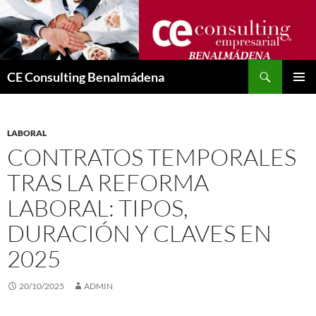
Saltar
al
contenido
Buscar
CE Consulting Benalmádena
MENÚ
PRINCI
LABORAL
CONTRATOS TEMPORALES
TRAS LA REFORMA
LABORAL: TIPOS,
DURACIÓN Y CLAVES EN
2025
20/10/2025
ADMIN